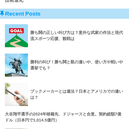
技術進化
Recent Posts
勝ち鬨の正しい叫び方は？意外な武家の作法と現代
流スポーツ応援、観戦は
勝利の叫び！勝ち鬨と凱の違いや、使い方や戦いや
選挙でも？
ブックメーカーとは違法？日本とアメリカでの違い
は？
大谷翔平選手の2024年移籍先、ドジャースと合意。契約総額7億
ドル（日本円で1,014.5億円）