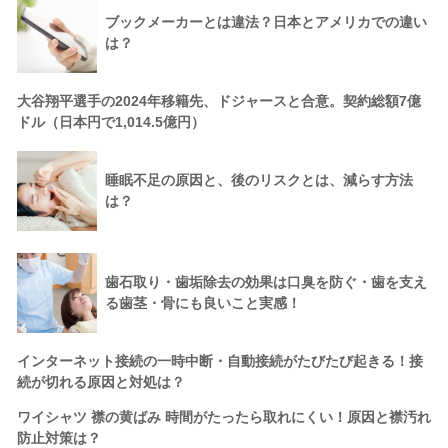
ブックメーカーとは違法？日本とアメリカでの違い
は？
大谷翔平選手の2024年移籍先、ドジャースと合意。契約総額7億
ドル（日本円で1,014.5億円）
睡眠不足の原因と、後のリスクとは、減らす方法
は？
歯石取り・歯垢除去の効果は口臭を防ぐ・歯を支え
る歯茎・骨にも良いこと実感！
インターネット接続の一時中断・自動接続がたびたび起きる！接
続が切れる原因と対処は？
ワイシャツ 襟の黄ばみ 時間がたったら取れにくい！原因と襟汚れ
防止対策は？