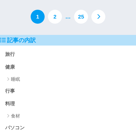
1
2
…
25
記事の内訳
旅行
健康
睡眠
行事
料理
食材
パソコン