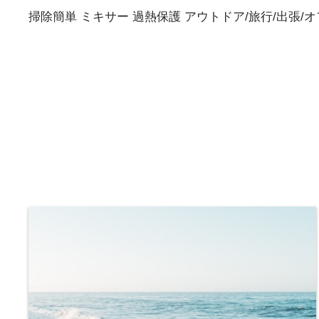
掃除簡単 ミキサー 過熱保護 アウトドア/旅行/出張/