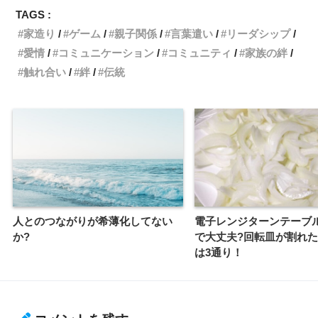
TAGS :
家造り
ゲーム
親子関係
言葉遣い
リーダシップ
愛情
コミュニケーション
コミュニティ
家族の絆
触れ合い
絆
伝統
人とのつながりが希薄化してない
電子レンジターンテーブル
か?
で大丈夫?回転皿が割れ
は3通り！