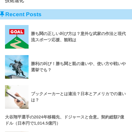
技術進化
Recent Posts
勝ち鬨の正しい叫び方は？意外な武家の作法と現代
流スポーツ応援、観戦は
勝利の叫び！勝ち鬨と凱の違いや、使い方や戦いや
選挙でも？
ブックメーカーとは違法？日本とアメリカでの違い
は？
大谷翔平選手の2024年移籍先、ドジャースと合意。契約総額7億
ドル（日本円で1,014.5億円）