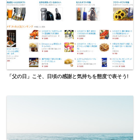
「父の日」こそ、日頃の感謝と気持ちを態度で表そう!