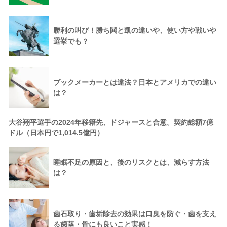
勝利の叫び！勝ち鬨と凱の違いや、使い方や戦いや
選挙でも？
ブックメーカーとは違法？日本とアメリカでの違い
は？
大谷翔平選手の2024年移籍先、ドジャースと合意。契約総額7億
ドル（日本円で1,014.5億円）
睡眠不足の原因と、後のリスクとは、減らす方法
は？
歯石取り・歯垢除去の効果は口臭を防ぐ・歯を支え
る歯茎・骨にも良いこと実感！