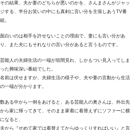
その結果、夫か妻のどちらが悪いのかを、さんまさんがジャッ
ジする、半分お笑いの中にも真剣に言い分を主張しあうTV番
組。
面白いのは相手を許せないことの理由で、
妻にも言い分があ
り、また夫にもそれなりの言い分があると言うものです。
芸能人の夫婦生活の一端が垣間見れ、しかもつい見入ってしま
った興味深い番組でした。
名前は伏せますが、夫婦生活の様子や、夫や妻の言動から生活
の一端が分かります。
数ある中から一例をあげると、ある芸能人の奥さんは、外出先
から家に帰ってきて、そのまま家着に着替えずにソファーに横
になると、
夫から『せめて家では着替えてからゆっくりすればいい』と言