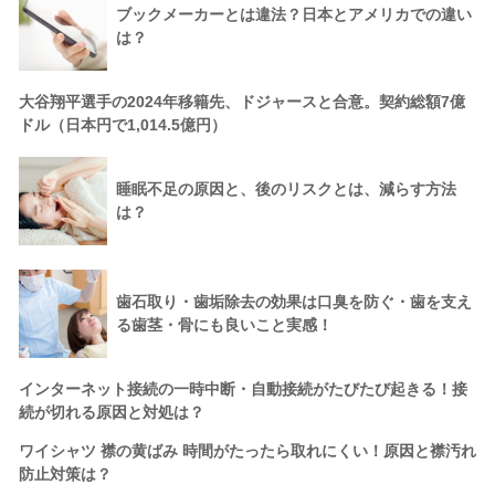
ブックメーカーとは違法？日本とアメリカでの違い
は？
大谷翔平選手の2024年移籍先、ドジャースと合意。契約総額7億
ドル（日本円で1,014.5億円）
睡眠不足の原因と、後のリスクとは、減らす方法
は？
歯石取り・歯垢除去の効果は口臭を防ぐ・歯を支え
る歯茎・骨にも良いこと実感！
インターネット接続の一時中断・自動接続がたびたび起きる！接
続が切れる原因と対処は？
ワイシャツ 襟の黄ばみ 時間がたったら取れにくい！原因と襟汚れ
防止対策は？