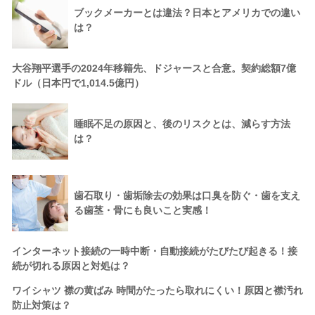
ブックメーカーとは違法？日本とアメリカでの違い
は？
大谷翔平選手の2024年移籍先、ドジャースと合意。契約総額7億
ドル（日本円で1,014.5億円）
睡眠不足の原因と、後のリスクとは、減らす方法
は？
歯石取り・歯垢除去の効果は口臭を防ぐ・歯を支え
る歯茎・骨にも良いこと実感！
インターネット接続の一時中断・自動接続がたびたび起きる！接
続が切れる原因と対処は？
ワイシャツ 襟の黄ばみ 時間がたったら取れにくい！原因と襟汚れ
防止対策は？