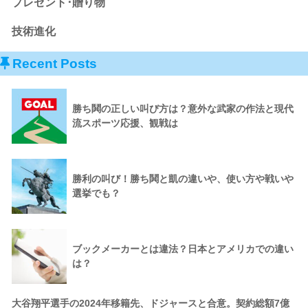
プレゼント･贈り物
技術進化
Recent Posts
勝ち鬨の正しい叫び方は？意外な武家の作法と現代
流スポーツ応援、観戦は
勝利の叫び！勝ち鬨と凱の違いや、使い方や戦いや
選挙でも？
ブックメーカーとは違法？日本とアメリカでの違い
は？
大谷翔平選手の2024年移籍先、ドジャースと合意。契約総額7億