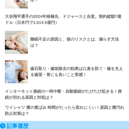
大谷翔平選手の2024年移籍先、ドジャースと合意。契約総額7億
ドル（日本円で1,014.5億円）
睡眠不足の原因と、後のリスクとは、減らす方法
は？
歯石取り・歯垢除去の効果は口臭を防ぐ・歯を支え
る歯茎・骨にも良いこと実感！
インターネット接続の一時中断・自動接続がたびたび起きる！接
続が切れる原因と対処は？
ワイシャツ 襟の黄ばみ 時間がたったら取れにくい！原因と襟汚れ
防止対策は？
記事履歴