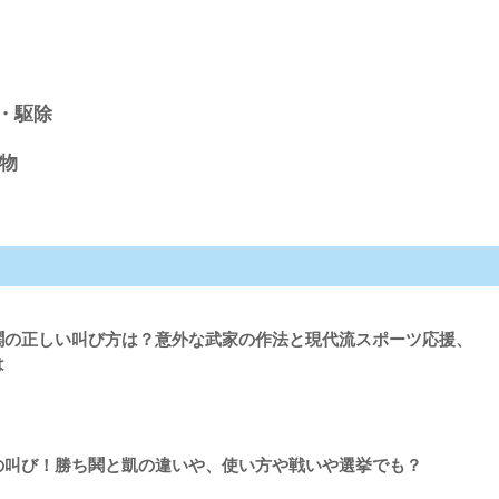
・駆除
物
鬨の正しい叫び方は？意外な武家の作法と現代流スポーツ応援、
は
の叫び！勝ち鬨と凱の違いや、使い方や戦いや選挙でも？