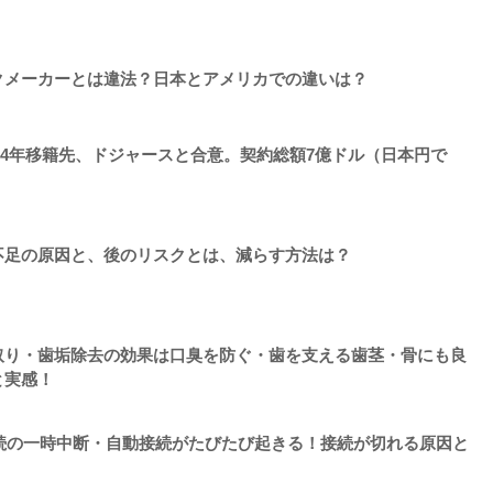
クメーカーとは違法？日本とアメリカでの違いは？
24年移籍先、ドジャースと合意。契約総額7億ドル（日本円で
不足の原因と、後のリスクとは、減らす方法は？
取り・歯垢除去の効果は口臭を防ぐ・歯を支える歯茎・骨にも良
と実感！
続の一時中断・自動接続がたびたび起きる！接続が切れる原因と