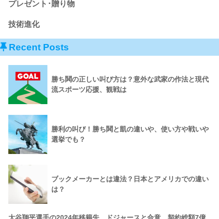
プレゼント･贈り物
技術進化
Recent Posts
勝ち鬨の正しい叫び方は？意外な武家の作法と現代
流スポーツ応援、観戦は
勝利の叫び！勝ち鬨と凱の違いや、使い方や戦いや
選挙でも？
ブックメーカーとは違法？日本とアメリカでの違い
は？
大谷翔平選手の2024年移籍先、ドジャースと合意。契約総額7億