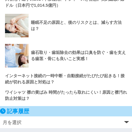
ドル（日本円で1,014.5億円）
睡眠不足の原因と、後のリスクとは、減らす方法
は？
歯石取り・歯垢除去の効果は口臭を防ぐ・歯を支え
る歯茎・骨にも良いこと実感！
インターネット接続の一時中断・自動接続がたびたび起きる！接
続が切れる原因と対処は？
ワイシャツ 襟の黄ばみ 時間がたったら取れにくい！原因と襟汚れ
防止対策は？
記事履歴