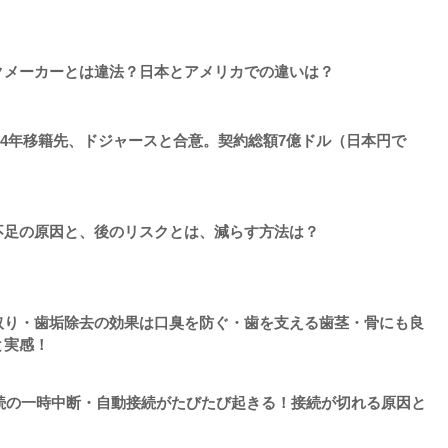
クメーカーとは違法？日本とアメリカでの違いは？
24年移籍先、ドジャースと合意。契約総額7億ドル（日本円で
不足の原因と、後のリスクとは、減らす方法は？
取り・歯垢除去の効果は口臭を防ぐ・歯を支える歯茎・骨にも良
と実感！
続の一時中断・自動接続がたびたび起きる！接続が切れる原因と