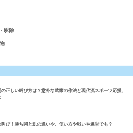
・駆除
物
鬨の正しい叫び方は？意外な武家の作法と現代流スポーツ応援、
は
の叫び！勝ち鬨と凱の違いや、使い方や戦いや選挙でも？